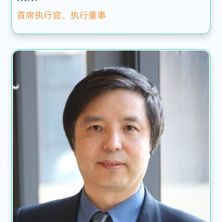
首席执行官、执行董事