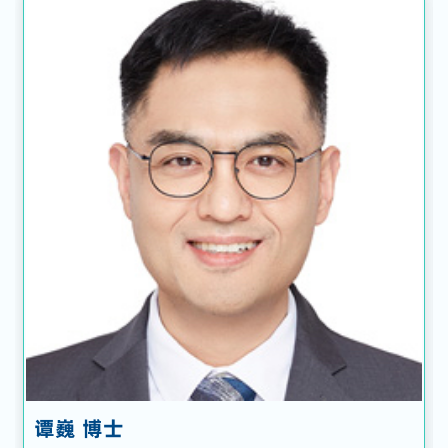
谭巍 博士