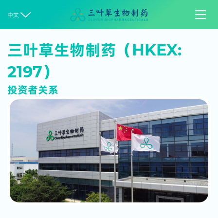


中文
三叶草生物制药（HKEX:
2197）
投资者关系