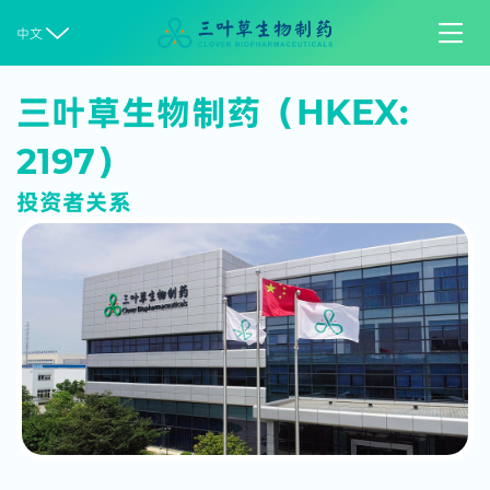


中文
三叶草生物制药（HKEX:
2197）
投资者关系