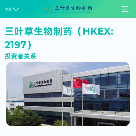


中文
三叶草生物制药（HKEX:
2197）
投资者关系